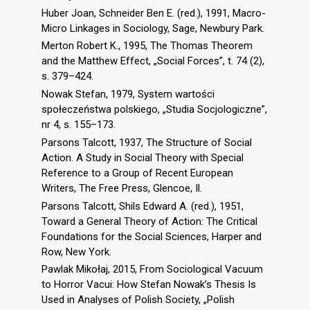
Huber Joan, Schneider Ben E. (red.), 1991, Macro-
Micro Linkages in Sociology, Sage, Newbury Park.
Merton Robert K., 1995, The Thomas Theorem
and the Matthew Effect, „Social Forces”, t. 74 (2),
s. 379–424.
Nowak Stefan, 1979, System wartości
społeczeństwa polskiego, „Studia Socjologiczne”,
nr 4, s. 155–173.
Parsons Talcott, 1937, The Structure of Social
Action. A Study in Social Theory with Special
Reference to a Group of Recent European
Writers, The Free Press, Glencoe, Il.
Parsons Talcott, Shils Edward A. (red.), 1951,
Toward a General Theory of Action: The Critical
Foundations for the Social Sciences, Harper and
Row, New York.
Pawlak Mikołaj, 2015, From Sociological Vacuum
to Horror Vacui: How Stefan Nowak’s Thesis Is
Used in Analyses of Polish Society, „Polish