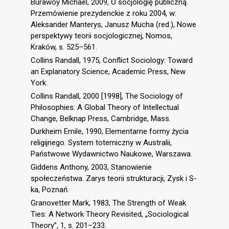
Burawoy Michael, 2009, O socjologię publiczną.
Przemówienie prezydenckie z roku 2004, w:
Aleksander Manterys, Janusz Mucha (red.), Nowe
perspektywy teorii socjologicznej, Nomos,
Kraków, s. 525–561.
Collins Randall, 1975, Conflict Sociology: Toward
an Explanatory Science, Academic Press, New
York.
Collins Randall, 2000 [1998], The Sociology of
Philosophies: A Global Theory of Intellectual
Change, Belknap Press, Cambridge, Mass.
Durkheim Emile, 1990, Elementarne formy życia
religijnego. System totemiczny w Australii,
Państwowe Wydawnictwo Naukowe, Warszawa.
Giddens Anthony, 2003, Stanowienie
społeczeństwa. Zarys teorii strukturacji, Zysk i S-
ka, Poznań.
Granovetter Mark, 1983, The Strength of Weak
Ties: A Network Theory Revisited, „Sociological
Theory”, 1, s. 201–233.