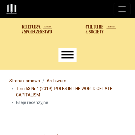
Przejdź do głównego menu
Przejdź do sekcji głównej
Przejdź do stopki
Main menu
Strona domowa
Archiwum
Tom 63 Nr 4 (2019): POLES IN THE WORLD OF LATE
CAPITALISM
Eseje recenzyjne