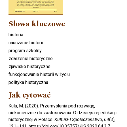
Słowa kluczowe
historia
nauczanie historii
program szkolny
zdarzenie historyczne
zjawisko historyczne
funkcjonowanie historii w życiu
polityka historyczna
Jak cytować
Kula, M. (2020). Przemyślenia pod rozwagę,
niekoniecznie do zastosowania. O dzisiejszej edukacji
historycznej w Polsce.
Kultura I Społeczeństwo
,
64
(3),
121–141. https://doi.org/10.35757/KiS.2020.64.3.7