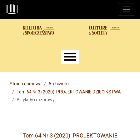
Przejdź do głównego menu
Przejdź do sekcji głównej
Przejdź do stopki
Main menu
Strona domowa
Archiwum
Tom 64 Nr 3 (2020): PROJEKTOWANIE DZIECIŃSTWA
Artykuły i rozprawy
Tom 64 Nr 3 (2020): PROJEKTOWANIE