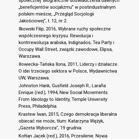
społecznej. Biograficzne doświadczenia dawnych
„beneficjentów socjalizmu” w postindustrialnym
polskim mieście, „Przegląd Socjologii
Jakościowej”, t. 12, nr 2.
Ilkowski Filip, 2016, Wybrane ruchy społeczne
współczesnego kryzysu. Rewolucja i
kontrrewolucja arabska, Indignados, Tea Party i
Occupy Wall Street, związki zawodowe, Elipsa,
Warszawa.
Iłowiecka-Tańska Ilona, 2011, Liderzy i działacze.
O idei trzeciego sektora w Polsce, Wydawnictwa
UW, Warszawa.
Johnston Hank, Gusfield Joseph R., Laraña
Enrique (red.), 1994, New Social Movements.
From Ideology to Identity, Temple University
Press, Philadelphia.
Krastew Iwan, 2015, Czego demokracja liberalna
obiecać nie może, tłum. Katarzyna Wężyk,
„Gazeta Wyborcza”, 19 grudnia.
Kołtan Jacek (red.), 2016, Przesilenie. Nowa