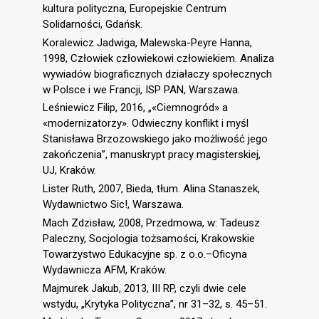
kultura polityczna, Europejskie Centrum
Solidarności, Gdańsk.
Koralewicz Jadwiga, Malewska-Peyre Hanna,
1998, Człowiek człowiekowi człowiekiem. Analiza
wywiadów biograficznych działaczy społecznych
w Polsce i we Francji, ISP PAN, Warszawa.
Leśniewicz Filip, 2016, „«Ciemnogród» a
«modernizatorzy». Odwieczny konflikt i myśl
Stanisława Brzozowskiego jako możliwość jego
zakończenia”, manuskrypt pracy magisterskiej,
UJ, Kraków.
Lister Ruth, 2007, Bieda, tłum. Alina Stanaszek,
Wydawnictwo Sic!, Warszawa.
Mach Zdzisław, 2008, Przedmowa, w: Tadeusz
Paleczny, Socjologia tożsamości, Krakowskie
Towarzystwo Edukacyjne sp. z o.o.–Oficyna
Wydawnicza AFM, Kraków.
Majmurek Jakub, 2013, III RP, czyli dwie cele
wstydu, „Krytyka Polityczna”, nr 31–32, s. 45–51.