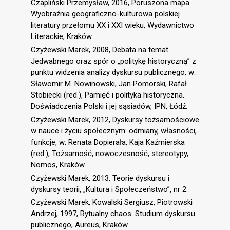
Czapliński Przemysław, 2016, Poruszona mapa.
Wyobraźnia geograficzno-kulturowa polskiej
literatury przełomu XX i XXI wieku, Wydawnictwo
Literackie, Kraków.
Czyżewski Marek, 2008, Debata na temat
Jedwabnego oraz spór o „politykę historyczną” z
punktu widzenia analizy dyskursu publicznego, w:
Sławomir M. Nowinowski, Jan Pomorski, Rafał
Stobiecki (red.), Pamięć i polityka historyczna.
Doświadczenia Polski i jej sąsiadów, IPN, Łódź.
Czyżewski Marek, 2012, Dyskursy tożsamościowe
w nauce i życiu społecznym: odmiany, własności,
funkcje, w: Renata Dopierała, Kaja Kaźmierska
(red.), Tożsamość, nowoczesność, stereotypy,
Nomos, Kraków.
Czyżewski Marek, 2013, Teorie dyskursu i
dyskursy teorii, „Kultura i Społeczeństwo”, nr 2.
Czyżewski Marek, Kowalski Sergiusz, Piotrowski
Andrzej, 1997, Rytualny chaos. Studium dyskursu
publicznego, Aureus, Kraków.