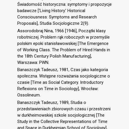
Świadomość historyczna: symptomy i propozycje
badawcze [‘Living History.’ Historical
Consciousness: Symptoms and Research
Proposals], Studia Socjologiczne 2(9).
Assorodobraj Nina, 1966 [1946], Początki klasy
robotniczej. Problem rąk roboczych w przemyśle
polskim epoki stanisławowskiej [The Emergence
of Working Class. The Problem of Hired Hands in
the 18th Century Polish Manufacturing],
Warszawa: PWN.
Banaszczyk Tadeusz, 1981, Czas jako kategoria
społeczna. Wstępne rozważania socjologiczne o
czasie [Time as Social Category. Introductory
Reflexions on Time in Sociology], Wrocław:
Ossolineum.
Banaszczyk Tadeusz, 1989, Studia o
przedstawieniach zbiorowych czasu i przestrzeni
w durkheimowskiej szkole socjologicznej [The
Study in the Collective Representations of Time
and Space in Durkheimian School of Sociology],