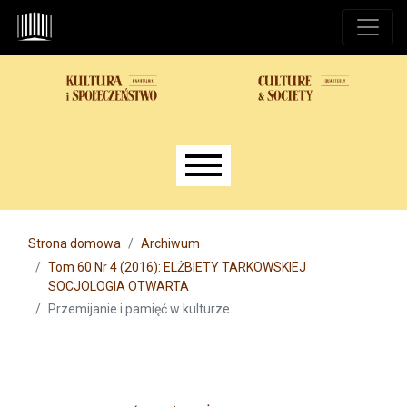
Przejdź do głównego menu
Przejdź do sekcji głównej
Przejdź do stopki
Main menu
Strona domowa
Archiwum
Tom 60 Nr 4 (2016): ELŻBIETY TARKOWSKIEJ
SOCJOLOGIA OTWARTA
Przemijanie i pamięć w kulturze