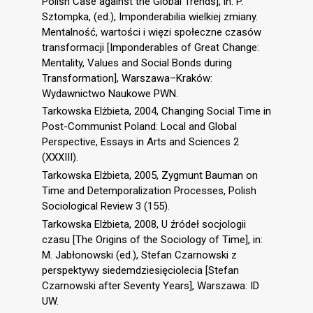
Polish Case against the Global Trends], in: P.
Sztompka, (ed.), Imponderabilia wielkiej zmiany.
Mentalność, wartości i więzi społeczne czasów
transformacji [Imponderables of Great Change:
Mentality, Values and Social Bonds during
Transformation], Warszawa–Kraków:
Wydawnictwo Naukowe PWN.
Tarkowska Elżbieta, 2004, Changing Social Time in
Post-Communist Poland: Local and Global
Perspective, Essays in Arts and Sciences 2
(XXXIII).
Tarkowska Elżbieta, 2005, Zygmunt Bauman on
Time and Detemporalization Processes, Polish
Sociological Review 3 (155).
Tarkowska Elżbieta, 2008, U źródeł socjologii
czasu [The Origins of the Sociology of Time], in:
M. Jabłonowski (ed.), Stefan Czarnowski z
perspektywy siedemdziesięciolecia [Stefan
Czarnowski after Seventy Years], Warszawa: ID
UW.