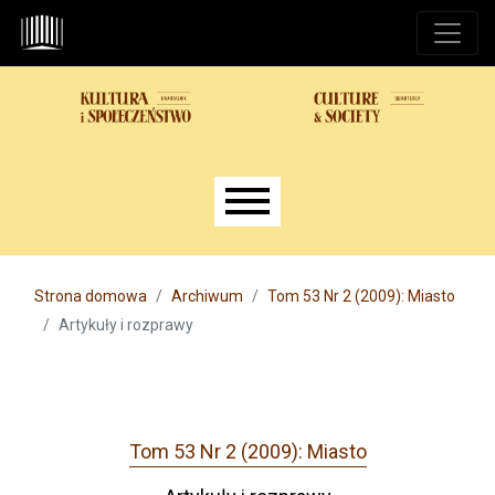
Przejdź do głównego menu
Przejdź do sekcji głównej
Przejdź do stopki
Main menu
Strona domowa
Archiwum
Tom 53 Nr 2 (2009): Miasto
Artykuły i rozprawy
Tom 53 Nr 2 (2009): Miasto