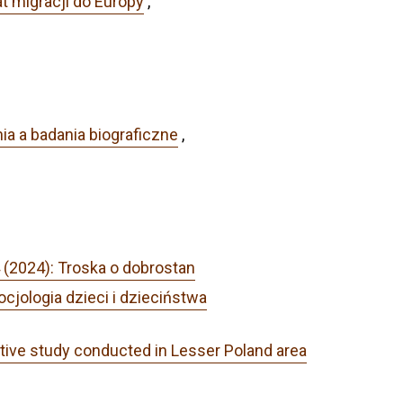
 migracji do Europy
,
ia a badania biograficzne
,
 (2024): Troska o dobrostan
cjologia dzieci i dzieciństwa
tative study conducted in Lesser Poland area