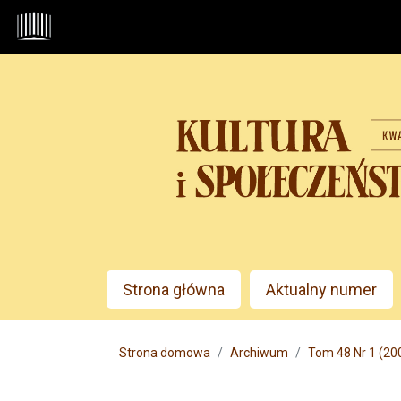
Przejdź do głównego menu
Przejdź do sekcji głównej
Przejdź do stopki
Admin menu
Strona główna
Aktualny numer
Main menu
Strona domowa
Archiwum
Tom 48 Nr 1 (20