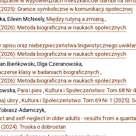
wiązanie w wypowiedziach mieszkańców Gambii na temat
 (2025): Granice symboliczne w komunikacji społecznej
ka, Eileen McNeely,
Między rutyną a zmianą
,
 (2026): Metoda biograficzna w naukach społecznych
ów opisu oraz niebezpieczeństwa lingwistycznego uwikłan
 (2026): Metoda biograficzna w naukach społecznych
efan Bieńkowski, Olga Czeranowska,
naczenie klasy w badaniach biograficznych
,
 (2026): Metoda biograficzna w naukach społecznych
kowska,
Para i pies
,
Kultura i Społeczeństwo: Tom 68 Nr 4
a) ulicy
,
Kultura i Społeczeństwo: Tom 69 Nr 1 (2025): So
a Tobiasz-Adamczyk,
ct and self-neglect in older adults - results from a quan
 (2024): Troska o dobrostan