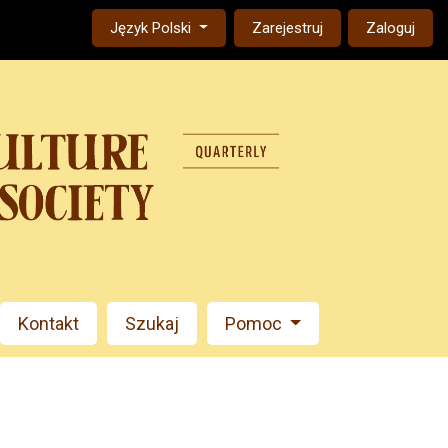
Change the language. The current language is:
Język Polski
Zarejestruj
Zaloguj
Kontakt
Szukaj
Pomoc