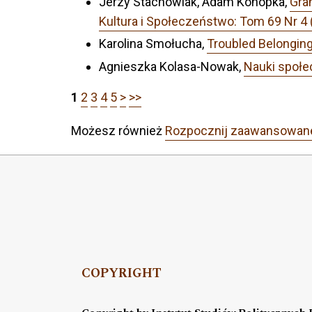
Jerzy Stachowiak, Adam Konopka,
Gra
Kultura i Społeczeństwo: Tom 69 Nr 4
Karolina Smołucha,
Troubled Belonging
Agnieszka Kolasa-Nowak,
Nauki społe
1
2
3
4
5
>
>>
Możesz również
Rozpocznij zaawansowan
COPYRIGHT