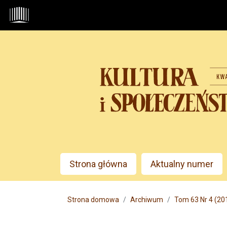
Przejdź do głównego menu
Przejdź do sekcji głównej
Przejdź do stopki
Admin menu
Strona główna
Aktualny numer
Main menu
Strona domowa
Archiwum
Tom 63 Nr 4 (2