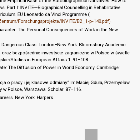
 the Empirical Base of the Autobiographical Narratives: How to
s. Part I: INVITE—Biographical Counselling in Rehabilitative
urriculum. EU Leonardo da Vinci Programme (
entrum/Forschungsprojekte/INVITE/B2_1-p-140.pdf)
.
Character: The Personal Consequences of Work in the New
New Dangerous Class. London–New York: Bloomsbury Academic.
e oraz bezpośrednie inwestycje zagraniczne w Polsce w świetle
jskie/Studies in European Affairs 1: 91–108.
tate: The Diffusion of Power in World Economy. Cambridge:
cja o pracy i jej klasowe odmiany.” In: Maciej Gdula, Przemysław
owy w Polsce, Warszawa: Scholar: 87–116.
areers. New York: Harpers.