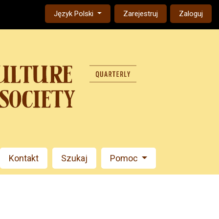
Change the language. The current language is:
Język Polski
Zarejestruj
Zaloguj
Kontakt
Szukaj
Pomoc