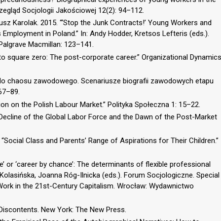
zegląd Socjologii Jakościowej 12(2): 94–112.
z Karolak. 2015. “‘Stop the Junk Contracts!’ Young Workers and
 Employment in Poland.” In: Andy Hodder, Kretsos Lefteris (eds.).
Palgrave Macmillan: 123–141.
 to square zero: The post-corporate career.” Organizational Dynamic
ji do chaosu zawodowego. Scenariusze biografii zawodowych etapu
 67–89.
ion on the Polish Labour Market.” Polityka Społeczna 1: 15–22.
 Decline of the Global Labor Force and the Dawn of the Post-Market
Social Class and Parents’ Range of Aspirations for Their Children.”
e’ or ‘career by chance’: The determinants of flexible professional
 Kolasińska, Joanna Róg-Ilnicka (eds.). Forum Socjologiczne. Special
Work in the 21st-Century Capitalism. Wrocław: Wydawnictwo
s Discontents. New York: The New Press.