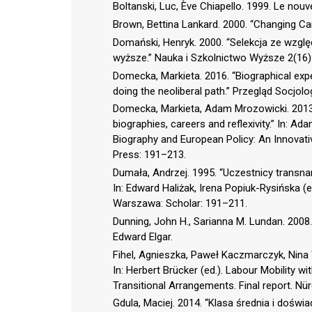
Boltanski, Luc, Ève Chiapello. 1999. Le nouve
Brown, Bettina Lankard. 2000. “Changing Care
Domański, Henryk. 2000. “Selekcja ze wzglę
wyższe.” Nauka i Szkolnictwo Wyższe 2(16)
Domecka, Markieta. 2016. “Biographical exp
doing the neoliberal path.” Przegląd Socjolo
Domecka, Markieta, Adam Mrozowicki. 2013. 
biographies, careers and reflexivity.” In: A
Biography and European Policy: An Innovati
Press: 191–213.
Dumała, Andrzej. 1995. “Uczestnicy trans
In: Edward Haliżak, Irena Popiuk-Rysińsk
Warszawa: Scholar: 191–211.
Dunning, John H., Sarianna M. Lundan. 2008
Edward Elgar.
Fihel, Agnieszka, Paweł Kaczmarczyk, Nina W
In: Herbert Brücker (ed.). Labour Mobility w
Transitional Arrangements. Final report. N
Gdula, Maciej. 2014. “Klasa średnia i doświ