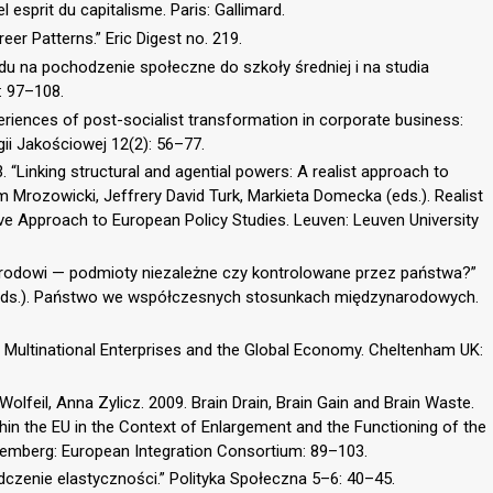
l esprit du capitalisme. Paris: Gallimard.
er Patterns.” Eric Digest no. 219.
du na pochodzenie społeczne do szkoły średniej i na studia
: 97–108.
eriences of post-socialist transformation in corporate business:
gii Jakościowej 12(2): 56–77.
“Linking structural and agential powers: A realist approach to
dam Mrozowicki, Jeffrery David Turk, Markieta Domecka (eds.). Realist
ve Approach to European Policy Studies. Leuven: Leuven University
narodowi — podmioty niezależne czy kontrolowane przez państwa?”
a (eds.). Państwo we współczesnych stosunkach międzynarodowych.
. Multinational Enterprises and the Global Economy. Cheltenham UK:
olfeil, Anna Zylicz. 2009. Brain Drain, Brain Gain and Brain Waste.
ithin the EU in the Context of Enlargement and the Functioning of the
üremberg: European Integration Consortium: 89–103.
adczenie elastyczności.” Polityka Społeczna 5–6: 40–45.