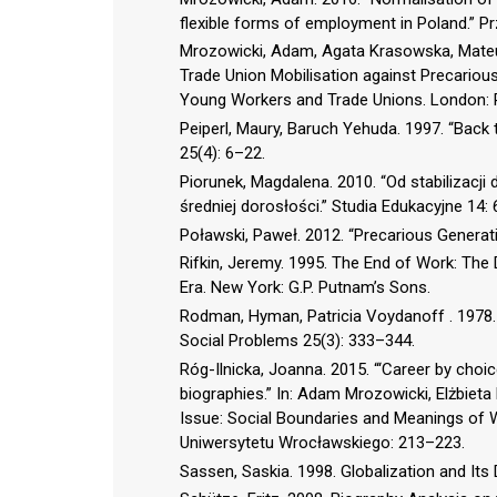
flexible forms of employment in Poland.” Pr
Mrozowicki, Adam, Agata Krasowska, Mateus
Trade Union Mobilisation against Precarious
Young Workers and Trade Unions. London: 
Peiperl, Maury, Baruch Yehuda. 1997. “Back
25(4): 6–22.
Piorunek, Magdalena. 2010. “Od stabilizac
średniej dorosłości.” Studia Edukacyjne 14:
Poławski, Paweł. 2012. “Precarious Generat
Rifkin, Jeremy. 1995. The End of Work: The
Era. New York: G.P. Putnam’s Sons.
Rodman, Hyman, Patricia Voydanoff . 1978. “
Social Problems 25(3): 333–344.
Róg-Ilnicka, Joanna. 2015. “‘Career by choic
biographies.” In: Adam Mrozowicki, Elżbieta
Issue: Social Boundaries and Meanings of 
Uniwersytetu Wrocławskiego: 213–223.
Sassen, Saskia. 1998. Globalization and It