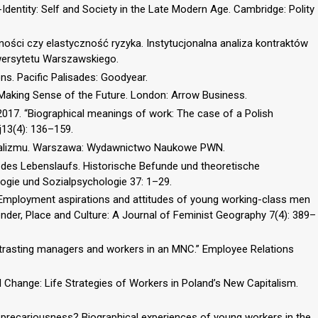
Identity: Self and Society in the Late Modern Age. Cambridge: Polity
ości czy elastyczność ryzyka. Instytucjonalna analiza kontraktów
wersytetu Warszawskiego.
ons. Pacific Palisades: Goodyear.
 Making Sense of the Future. London: Arrow Business.
 2017. “Biographical meanings of work: The case of a Polish
j13(4): 136–159.
idualizmu. Warszawa: Wydawnictwo Naukowe PWN.
ung des Lebenslaufs. Historische Befunde und theoretische
logie und Sozialpsychologie 37: 1–29.
? Employment aspirations and attitudes of young working-class men
Gender, Place and Culture: A Journal of Feminist Geography 7(4): 389–
ntrasting managers and workers in an MNC.” Employee Relations
 Change: Life Strategies of Workers in Poland’s New Capitalism.
 precariousness? Biographical experiences of young workers in the