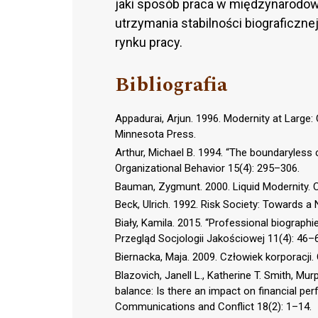
jaki sposób praca w międzynarodowe
utrzymania stabilności biograficzn
rynku pracy.
Bibliografia
Appadurai, Arjun. 1996. Modernity at Large: 
Minnesota Press.
Arthur, Michael B. 1994. “The boundaryless c
Organizational Behavior 15(4): 295–306.
Bauman, Zygmunt. 2000. Liquid Modernity. C
Beck, Ulrich. 1992. Risk Society: Towards a
Biały, Kamila. 2015. “Professional biographie
Przegląd Socjologii Jakościowej 11(4): 46–
Biernacka, Maja. 2009. Człowiek korporacji
Blazovich, Janell L., Katherine T. Smith, M
balance: Is there an impact on financial per
Communications and Conflict 18(2): 1–14.