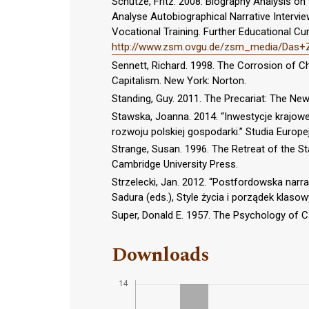
Schütze, Fritz. 2008. Biography Analysis on
Analyse Autobiographical Narrative Interview
Vocational Training. Further Educational C
http://www.zsm.ovgu.de/zsm_media/Das+Z
Sennett, Richard. 1998. The Corrosion of 
Capitalism. New York: Norton.
Standing, Guy. 2011. The Precariat: The 
Stawska, Joanna. 2014. “Inwestycje krajow
rozwoju polskiej gospodarki.” Studia Europe
Strange, Susan. 1996. The Retreat of the S
Cambridge University Press.
Strzelecki, Jan. 2012. “Postfordowska narra
Sadura (eds.), Style życia i porządek klas
Super, Donald E. 1957. The Psychology of C
Downloads