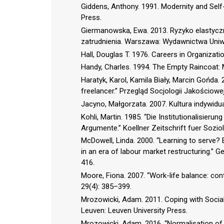
Giddens, Anthony. 1991. Modernity and Self-
Press.
Giermanowska, Ewa. 2013. Ryzyko elastyczn
zatrudnienia. Warszawa: Wydawnictwa Uni
Hall, Douglas T. 1976. Careers in Organizati
Handy, Charles. 1994. The Empty Raincoat:
Haratyk, Karol, Kamila Biały, Marcin Gońda.
freelancer.” Przegląd Socjologii Jakościowe
Jacyno, Małgorzata. 2007. Kultura indyw
Kohli, Martin. 1985. “Die Institutionalisier
Argumente.” Koellner Zeitschrift fuer Sozio
McDowell, Linda. 2000. “Learning to serve
in an era of labour market restructuring.” 
416.
Moore, Fiona. 2007. “Work-life balance: co
29(4): 385–399.
Mrozowicki, Adam. 2011. Coping with Social
Leuven: Leuven University Press.
Mrozowicki, Adam. 2016. “Normalisation of