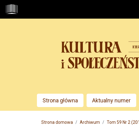
Przejdź do głównego menu
Przejdź do sekcji głównej
Przejdź do stopki
Admin menu
Strona główna
Aktualny numer
Main menu
Strona domowa
Archiwum
Tom 59 Nr 2 (2