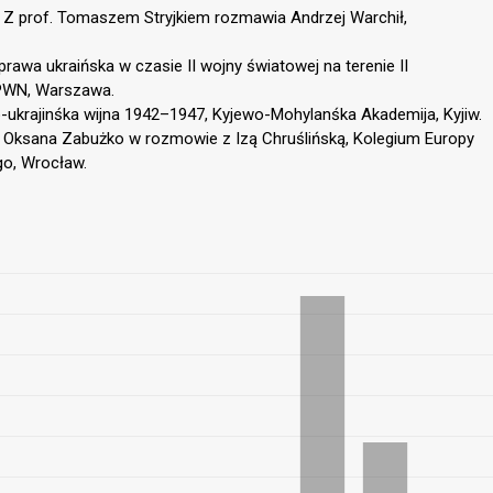
. Z prof. Tomaszem Stryjkiem rozmawia Andrzej Warchił,
Sprawa ukraińska w czasie II wojny światowej na terenie II
PWN, Warszawa.
ukrajinśka wijna 1942–1947, Kyjewo-Mohylanśka Akademija, Kyjiw.
. Oksana Zabużko w rozmowie z Izą Chruślińską, Kolegium Europy
go, Wrocław.