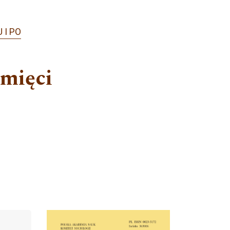
 I PO
amięci
Cover image