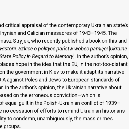
d critical appraisal of the contemporary Ukrainian state’s
Volhynian and Galician massacres of 1943–1945. The
asz Stryjek, who recently published a book on this and
istorii. Szkice o polityce państw wobec pamięci
[
Ukraine
State Policy in Regard to
Memory
]. In the author’s opinion,
places hope in the idea that the EU, in the not-too-distant
 on the government in Kiev to make it adapt its narrative
 UIA against Poles and Jews to European standards of
In the author’s opinion, the Ukrainian narrative about
s based on the erroneous conviction—which is
f equal guilt in the Polish-Ukrainian conﬂict of 1939–
 no cessation of efforts to remind Ukrainian historians
ility to condemn, unambiguously, the mass crimes
e groups.