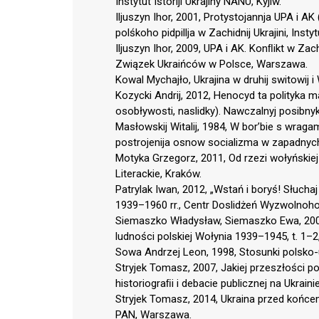
Instytut Istoriji Ukrajiny NANU, Kyjiw.
Iljuszyn Ihor, 2001, Protystojannja UPA i AK (
polśkoho pidpillja w Zachidnij Ukrajini, Instyt
Iljuszyn Ihor, 2009, UPA i AK. Konﬂikt w Za
Związek Ukraińców w Polsce, Warszawa.
Kowal Mychajło, Ukrajina w druhij switowij i 
Kozycki Andrij, 2012, Henocyd ta polityka
osobływosti, naslidky). Nawczalnyj posibny
Masłowskij Witalij, 1984, W bor’bie s wragami
postrojenija osnow socializma w zapadnyc
Motyka Grzegorz, 2011, Od rzezi wołyńskiej
Literackie, Kraków.
Patrylak Iwan, 2012, „Wstań i boryś! Słuchaj 
1939–1960 rr., Centr Doslidżeń Wyzwolnoho
Siemaszko Władysław, Siemaszko Ewa, 2000
ludności polskiej Wołynia 1939–1945, t. 1–
Sowa Andrzej Leon, 1998, Stosunki polsko
Stryjek Tomasz, 2007, Jakiej przeszłości p
historiograﬁi i debacie publicznej na Ukra
Stryjek Tomasz, 2014, Ukraina przed końcem
PAN, Warszawa.