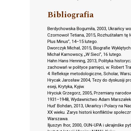
Bibliografia
Berdychowska Bogumiła, 2003, Ukraińcy wob
Czornowoł Tetiana, 2015, Rozhuśtałam tę 
Plus Minus”, 14–15 lutego.
Dworczyk Michał, 2015, Biograﬁe Wyklętych
Michał Karnowscy, „W Sieci”, 16 lutego.
Hahn Hans Henning, 2013, Polityka history
zachowań w polityce pamięci, w: Robert Tra
4: Reﬂeksje metodologiczne, Scholar, Wars
Hrycak Jarosław 2004, Tezy do dyskusiji pr
eseji, Krytyka, Kyjiw.
Hryciuk Grzegorz, 2005, Przemiany narodow
1931–1948, Wydawnictwo Adam Marszałek,
Hud’ Bohdan, 2013, Ukraińcy i Polacy na Nad
XX wieku. Zarys historii konﬂiktów społec
Warszawa.
Iljuszyn Ihor, 2000, OUN-UPA i ukrajinśke py