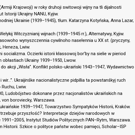
Armiji Krajowoji) w roky druhoji switowoji wijny na tli dijalnosti
ut Istoriji Ukrajiny NANU, Kyjiw.
chodniej Ukrainie (1939–1945), tłum. Katarzyna Kotyńska, Anna Lazar,
Wełykij Witczyznianij wijnach (1939–1945 rr.), Alternatywy, Kyjiw.
 masowoho wynyszczennia cywilnoho nasełennia u XX st. (pryczyny,
k, Heneza, Lwiw.
 socializma. Oczierki istorii kłassowoj bor’by na sielie w pieriod
h obłastiach Ukrainy 1939–1950, Lwow.
 do akcji „Wisła”. Konﬂikt polsko-ukraiński 1943–1947, Wydawnictwo
i wir…”. Ukraijinśke nacionalistyczne pidpillia ta powstanśkyj ruch
 Ruchu, Lwiw.
, Ludobójstwo dokonane przez nacjonalistów ukraińskich na
2, von boroviecky, Warszawa.
-ukraińskie 1939–1947, Towarzystwo Sympatyków Historii, Kraków.
otrzebuje przyszłość? Interpretacje dziejów narodowych w
inie 1991–2005, Instytut Studiów Politycznych PAN–Rytm, Warszawa.
 Historii. Szkice o polityce państw wobec pamięci, Scholar–ISP