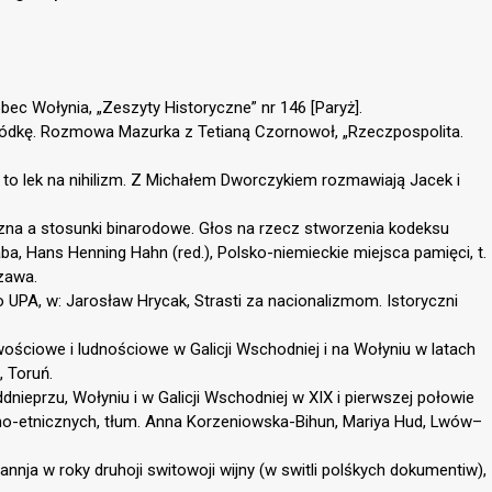
ec Wołynia, „Zeszyty Historyczne” nr 146 [Paryż].
łódkę. Rozmowa Mazurka z Tetianą Czornowoł, „Rzeczpospolita.
 to lek na nihilizm. Z Michałem Dworczykiem rozmawiają Jacek i
czna a stosunki binarodowe. Głos na rzecz stworzenia kodeksu
ba, Hans Henning Hahn (red.), Polsko-niemieckie miejsca pamięci, t.
zawa.
o UPA, w: Jarosław Hrycak, Strasti za nacionalizmom. Istoryczni
ościowe i ludnościowe w Galicji Wschodniej i na Wołyniu w latach
 Toruń.
dnieprzu, Wołyniu i w Galicji Wschodniej w XIX i pierwszej połowie
zno-etnicznych, tłum. Anna Korzeniowska-Bihun, Mariya Hud, Lwów–
tannja w roky druhoji switowoji wijny (w switli polśkych dokumentiw),