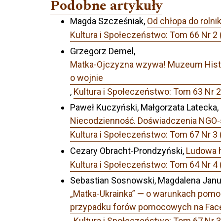
Podobne artykuły
Magda Szcześniak,
Od chłopa do rolni
Kultura i Społeczeństwo: Tom 66 Nr 2 
Grzegorz Demel,
Matka-Ojczyzna wzywa! Muzeum Histor
o wojnie
,
Kultura i Społeczeństwo: Tom 63 N
Paweł Kuczyński, Małgorzata Latecka,
Niecodzienność. Doświadczenia NGO-s
Kultura i Społeczeństwo: Tom 67 Nr 3 
Cezary Obracht-Prondzyński,
Ludowa h
Kultura i Społeczeństwo: Tom 64 Nr 4 
Sebastian Sosnowski, Magdalena Janus
„Matka-Ukrainka” — o warunkach pomoc
przypadku forów pomocowych na Fac
,
Kultura i Społeczeństwo: Tom 67 Nr 3 