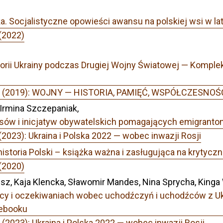
ka. Socjalistyczne opowieści awansu na polskiej wsi w l
(2022)
ii Ukrainy podczas Drugiej Wojny Światowej — Kompleks
r 2 (2019): WOJNY — HISTORIA, PAMIĘĆ, WSPÓŁCZESNOŚ
 Irmina Szczepaniak,
ów i inicjatyw obywatelskich pomagających emigrantom
(2023): Ukraina i Polska 2022 — wobec inwazji Rosji
istoria Polski – książka ważna i zasługująca na krytyczn
(2020)
z, Kaja Klencka, Sławomir Mandes, Nina Sprycha, Kinga
y i oczekiwaniach wobec uchodźczyń i uchodźców z Ukr
ebooku
(2023): Ukraina i Polska 2022 — wobec inwazji Rosji