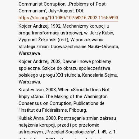
Communist Corruption, „Problems of Post-
Communism”, July–August. DOI:
https://doi.org/10.1080/10758216.2002.11655993
Kojder Andrzej, 1992, Mechanizmy korupcji u
progu transformacji ustrojowej, w: Jerzy Kubin,
Zygmunt Żekoński (red.), W poszukiwaniu
strategii zmian, Upowszechnianie Nauki–Oświata,
Warszawa.
Kojder Andrzej, 2002, Dawne i nowe problemy
społeczne. Szkice do obrazu społeczeństwa
polskiego u progu XXI stulecia, Kancelaria Sejmu,
Warszawa.
Krastev Ivan, 2003, When «Should» Does Not
Imply «Can». The Making of the Washington
Consensus on Corruption, Publications de
l’Institut du Fédéralisme, Fribourg.
Kubiak Anna, 2000, Postrzeganie zmian zakresu
natężenia korupcji, przed i po przełomie
ustrojowym, „Przegląd Socjologiczny”, t. 49, z. 1.