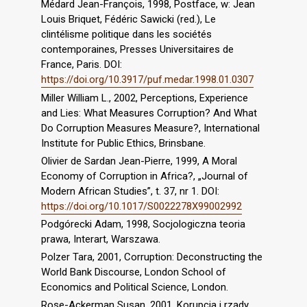
Médard Jean-François, 1998, Postface, w: Jean
Louis Briquet, Fédéric Sawicki (red.), Le
clintélisme politique dans les sociétés
contemporaines, Presses Universitaires de
France, Paris. DOI:
https://doi.org/10.3917/puf.medar.1998.01.0307
Miller William L., 2002, Perceptions, Experience
and Lies: What Measures Corruption? And What
Do Corruption Measures Measure?, International
Institute for Public Ethics, Brinsbane.
Olivier de Sardan Jean-Pierre, 1999, A Moral
Economy of Corruption in Africa?, „Journal of
Modern African Studies”, t. 37, nr 1. DOI:
https://doi.org/10.1017/S0022278X99002992
Podgórecki Adam, 1998, Socjologiczna teoria
prawa, Interart, Warszawa.
Polzer Tara, 2001, Corruption: Deconstructing the
World Bank Discourse, London School of
Economics and Political Science, London.
Rose-Ackerman Susan, 2001, Korupcja i rządy,