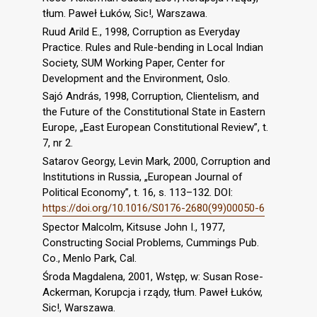
tłum. Paweł Łuków, Sic!, Warszawa.
Ruud Arild E., 1998, Corruption as Everyday
Practice. Rules and Rule-bending in Local Indian
Society, SUM Working Paper, Center for
Development and the Environment, Oslo.
Sajó András, 1998, Corruption, Clientelism, and
the Future of the Constitutional State in Eastern
Europe, „East European Constitutional Review”, t.
7, nr 2.
Satarov Georgy, Levin Mark, 2000, Corruption and
Institutions in Russia, „European Journal of
Political Economy”, t. 16, s. 113–132. DOI:
https://doi.org/10.1016/S0176-2680(99)00050-6
Spector Malcolm, Kitsuse John I., 1977,
Constructing Social Problems, Cummings Pub.
Co., Menlo Park, Cal.
Środa Magdalena, 2001, Wstęp, w: Susan Rose-
Ackerman, Korupcja i rządy, tłum. Paweł Łuków,
Sic!, Warszawa.