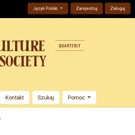
Change the language. The current language is:
Język Polski
Zarejestruj
Zaloguj
Kontakt
Szukaj
Pomoc
y