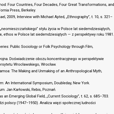
od: Four Countries, Four Decades, Four Great Transformations, an
fornia Press, Berkeley.
l, 2009, Interview with Michael Apted, „Ethnography”, t. 10, s. 321–
 „neomieszczańskiego” stylu życia w Polsce lat siedemdziesiątych,
zaje, ethos w Polsce lat siedemdziesiątych — z perspektywy roku 1981.
Series: Public Sociology or Folk Psychology through Film,
i wojna. Doświadczenie obozu koncentracyjnego w perspektywie
ersytetu Wrocławskiego, Wrocław.
amoa: The Making and Unmaking of an Anthropological Myth,
sm: An International Symposium, Doubleday, New York.
łum. Jan Karłowski, Rebis, Poznań.
 an Emerging Global Field, „Current Sociology”, t. 62, s. 685–703.
zi polscy (1947–1950). Analiza więzi społecznej ludności