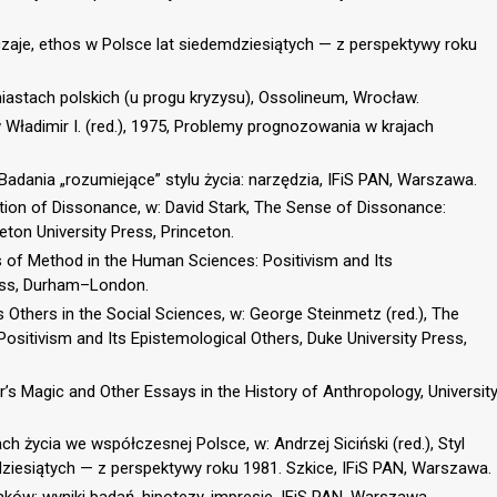
obyczaje, ethos w Polsce lat siedemdziesiątych — z perspektywy roku
w miastach polskich (u progu kryzysu), Ossolineum, Wrocław.
 Władimir I. (red.), 1975, Problemy prognozowania w krajach
 Badania „rozumiejące” stylu życia: narzędzia, IFiS PAN, Warszawa.
ation of Dissonance, w: David Stark, The Sense of Dissonance:
ton University Press, Princeton.
cs of Method in the Human Sciences: Positivism and Its
ress, Durham–London.
 Others in the Social Sciences, w: George Steinmetz (red.), The
ositivism and Its Epistemological Others, Duke University Press,
’s Magic and Other Essays in the History of Anthropology, Universit
ch życia we współczesnej Polsce, w: Andrzej Siciński (red.), Styl
dziesiątych — z perspektywy roku 1981. Szkice, IFiS PAN, Warszawa.