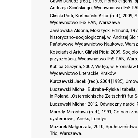
Gawin Dariusz (red.), 1999, Homo eligens:
Andrzeja Sicińskiego, Wydawnictwo IFiS P
Gliński Piotr, Kościański Artur (red.), 2009
Wydawnictwo IFiS PAN, Warszawa.
Jawłowska Aldona, Mokrzycki Edmund, 1978, 
historyczno-socjologicznej, w: Andrzej Sici
Państwowe Wydawnictwo Naukowe, Warsz
Kościański Artur, Gliński Piotr, 2009, Socjol
przyszłością, Wydawnictwo IFiS PAN, Wars
Kubica Grażyna, 2002, Wstęp, w: Bronisław 
Wydawnictwo Literackie, Kraków.
Kurczewski Jacek (red.), 2004 [1985], Umow
Łuczewski Michał, Bukraba-Rylska Izabella
in Poland, „Österreichische Zeitschrift für So
Łuczewski Michał, 2012, Odwieczny naród: 
Marody, Mirosława (red.), 1991, Co nam zo
systemowej, Aneks, Londyn.
Mazurek Małgorzata, 2010, Społeczeństwo
Trio, Warszawa.