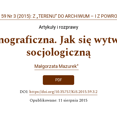
 59 Nr 3 (2015): Z „TERENU” DO ARCHIWUM – I Z POWR
Artykuły i rozprawy
nograficzna. Jak się wyt
socjologiczną
+
Małgorzata Mazurek
PDF
DOI:
https://doi.org/10.35757/KiS.2015.59.3.2
Opublikowane: 11 sierpnia 2015