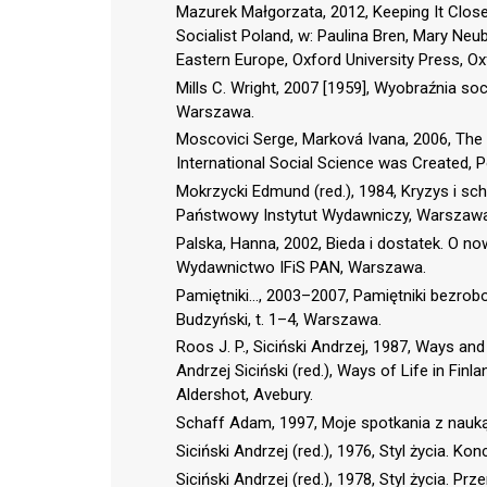
Mazurek Małgorzata, 2012, Keeping It Close
Socialist Poland, w: Paulina Bren, Mary N
Eastern Europe, Oxford University Press, Ox
Mills C. Wright, 2007 [1959], Wyobraźnia 
Warszawa.
Moscovici Serge, Marková Ivana, 2006, The
International Social Science was Created, P
Mokrzycki Edmund (red.), 1984, Kryzys i sc
Państwowy Instytut Wydawniczy, Warszawa
Palska, Hanna, 2002, Bieda i dostatek. O no
Wydawnictwo IFiS PAN, Warszawa.
Pamiętniki…, 2003–2007, Pamiętniki bezrob
Budzyński, t. 1–4, Warszawa.
Roos J. P., Siciński Andrzej, 1987, Ways and 
Andrzej Siciński (red.), Ways of Life in Fi
Aldershot, Avebury.
Schaff Adam, 1997, Moje spotkania z nauk
Siciński Andrzej (red.), 1976, Styl życia
Siciński Andrzej (red.), 1978, Styl życia