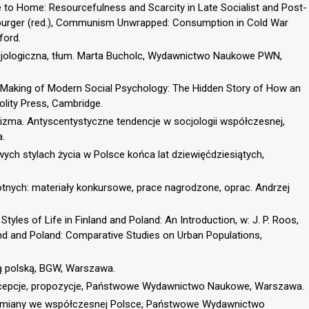
 to Home: Resourcefulness and Scarcity in Late Socialist and Post-
euburger (red.), Communism Unwrapped: Consumption in Cold War
ford.
socjologiczna, tłum. Marta Bucholc, Wydawnictwo Naukowe PWN,
 Making of Modern Social Psychology: The Hidden Story of How an
olity Press, Cambridge.
hizma. Antyscentystyczne tendencje w socjologii współczesnej,
.
wych stylach życia w Polsce końca lat dziewięćdziesiątych,
otnych: materiały konkursowe, prace nagrodzone, oprac. Andrzej
Styles of Life in Finland and Poland: An Introduction, w: J. P. Roos,
nland and Poland: Comparative Studies on Urban Populations,
ą polską, BGW, Warszawa.
. Koncepcje, propozycje, Państwowe Wydawnictwo Naukowe, Warszawa.
. Przemiany we współczesnej Polsce, Państwowe Wydawnictwo