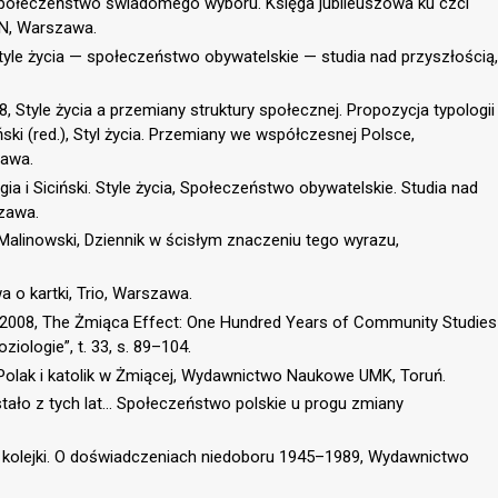
 społeczeństwo świadomego wyboru. Księga jubileuszowa ku czci
AN, Warszawa.
, Style życia — społeczeństwo obywatelskie — studia nad przyszłością,
Style życia a przemiany struktury społecznej. Propozycja typologii
ński (red.), Styl życia. Przemiany we współczesnej Polsce,
awa.
ogia i Siciński. Style życia, Społeczeństwo obywatelskie. Studia nad
zawa.
Malinowski, Dziennik w ścisłym znaczeniu tego wyrazu,
a o kartki, Trio, Warszawa.
, 2008, The Żmiąca Effect: One Hundred Years of Community Studies
ziologie”, t. 33, s. 89–104.
Polak i katolik w Żmiącej, Wydawnictwo Naukowe UMK, Toruń.
stało z tych lat… Społeczeństwo polskie u progu zmiany
 kolejki. O doświadczeniach niedoboru 1945–1989, Wydawnictwo