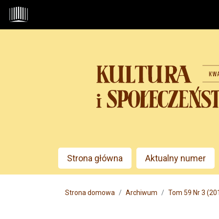
Przejdź do głównego menu
Przejdź do sekcji głównej
Przejdź do stopki
Admin menu
Strona główna
Aktualny numer
Main menu
Strona domowa
Archiwum
Tom 59 Nr 3 (2