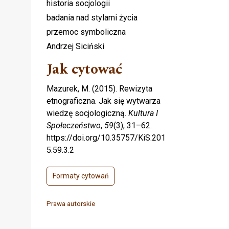
historia socjologii
badania nad stylami życia
przemoc symboliczna
Andrzej Siciński
Jak cytować
Mazurek, M. (2015). Rewizyta
etnograficzna. Jak się wytwarza
wiedzę socjologiczną.
Kultura I
Społeczeństwo
,
59
(3), 31–62.
https://doi.org/10.35757/KiS.201
5.59.3.2
Formaty cytowań
Prawa autorskie