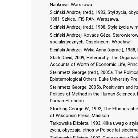
Naukowe, Warszawa.
Siciński Andrzej (red.), 1983, Styl życia, 
1981. Szkice, IFiS PAN, Warszawa.
Siciński Andrzej (red.), 1988, Style życia 
Siciński Andrzej, Kovács Géza, Starowierow
socjalistycznych, Ossolineum, Wrocław.
Siciński Andrzej, Wyka Anna (oprac.), 1988,
Stark David, 2009, Heterarchy: The Organiz
Accounts of Worth of Economic Life, Prince
Steinmetz George (red.), 2005a, The Politi
Epistemological Others, Duke University P
Steinmetz George, 2005b, Positivism and Its
Politics of Method in the Human Sciences: P
Durham–London.
Stocking George W., 1992, The Ethnographer
of Wisconsin Press, Madison.
Tarkowska Elżbieta, 1983, Kilka uwag o styla
życia, obyczaje, ethos w Polsce lat siedem