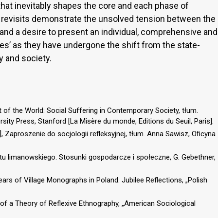
that inevitably shapes the core and each phase of
f revisits demonstrate the unsolved tension between the
 and a desire to present an individual, comprehensive and
ilies’ as they have undergone the shift from the state-
y and society.
ht of the World: Social Suffering in Contemporary Society, tłum.
rsity Press, Stanford [La Misère du monde, Editions du Seuil, Paris].
, Zaproszenie do socjologii refleksyjnej, tłum. Anna Sawisz, Oﬁcyna
atu limanowskiego. Stosunki gospodarcze i społeczne, G. Gebethner,
ars of Village Monographs in Poland. Jubilee Reflections, „Polish
 of a Theory of Reflexive Ethnography, „American Sociological