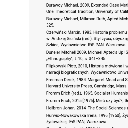
Burawoy Michael, 2009, Extended Case Meth
One Theoretical Tradition, University of Cali
Burawoy Michael, Milkman Ruth, Apted Michae
325.
Czerwiński Marcin, 1983, Historia problemu
w: Andrzej Siciński (red.), Styl życia, obyc
Szkice, Wydawnictwo IFiS PAN, Warszawa.
Duneier Mitchell 2009, Michael Apted’s Up! 
„Ethnography”, t. 10, s. 341–345.
Filipkowski Piotr, 2010, Historia mówiona 
narracji biograficznych, Wydawnictwo Uniw
Freeman Derek, 1984, Margaret Mead and S
Harvard University Press, Cambridge, Mass.
Fromm Erich (red.), 1965, Socialist Humani
Fromm Erich, 2015 [1976], Mieć czy być?, t
Heilbron Johan, 2014, The Social Sciences as
Hurwic-Nowakowska Irena, 1996 [1950], Żyd
żydowskiej, IFiS PAN, Warszawa.