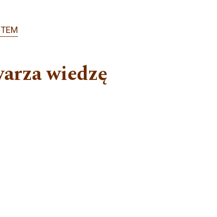
OTEM
warza wiedzę